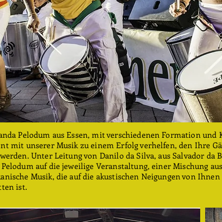
Banda Pelodum aus Essen, mit verschiedenen Formation und 
nt mit unserer Musik zu einem Erfolg verhelfen, den Ihre Gä
werden. Unter Leitung von Danilo da Silva, aus Salvador da B
Pelodum auf die jeweilige Veranstaltung, einer Mischung aus
anische Musik, die auf die akustischen Neigungen von Ihnen
ten ist.