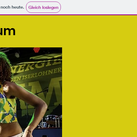
e noch heute.
Gleich loslegen
dum